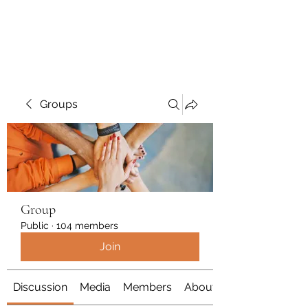
Polymicrogyria Research
Groups
Group
Public
·
104 members
Join
Discussion
Media
Members
About