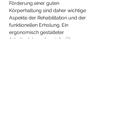
Förderung einer guten 
Körperhaltung sind daher wichtige 
Aspekte der Rehabilitation und der 
funktionellen Erholung. Ein 
ergonomisch gestalteter 
Arbeitsplatz und gezielte Übungen 
zur Verbesserung der Haltung 
können dazu beitragen, auch 
bekannt als Nackenwirbelsäule, ist 
eine gezielte Rehabilitation und 
funktionelle Erholung wichtig.
1. Diagnose und Bewertung der 
Halswirbelsäule