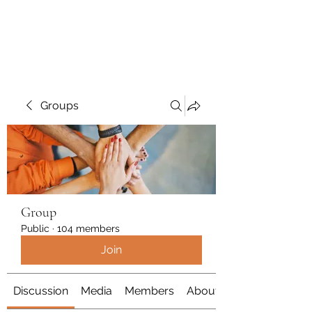
Polymicrogyria Research
Groups
Group
Public
·
104 members
Join
Discussion
Media
Members
About