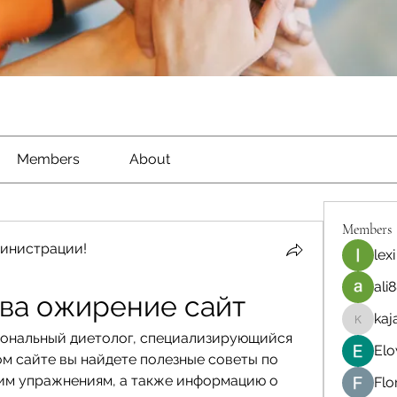
Members
About
Members
инистрации!
lexi
ali8
ва ожирение сайт
kaj
kajal116
ональный диетолог, специализирующийся 
Elo
м сайте вы найдете полезные советы по 
им упражнениям, а также информацию о 
Flo