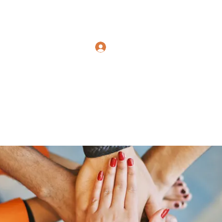
Polymicrogyria Research
Log In