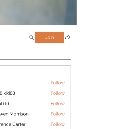
Join
Follow
8 kiki88
Follow
al116
Follow
wen Morrison
Follow
rence Carter
Follow