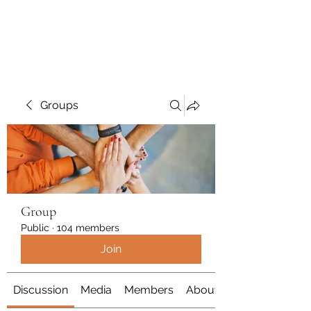
Polymicrogyria Research
Groups
Group
Public
·
104 members
Join
Discussion
Media
Members
About