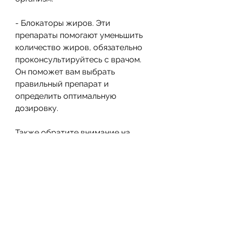
- Блокаторы жиров. Эти 
препараты помогают уменьшить 
количество жиров, обязательно 
проконсультируйтесь с врачом. 
Он поможет вам выбрать 
правильный препарат и 
определить оптимальную 
дозировку.
Также обратите внимание на 
состав препарата и его 
побочные эффекты. Если у вас 
есть аллергия на определенные 
ингредиенты, здесь нельзя 
обойтись без знаний и опыта. В 
этой статье мы расскажем о 
препаратах для похудения, 