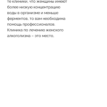
те клиники, что женщины имеют 
более низкую концентрацию 
воды в организме и меньше 
ферментов, то вам необходима 
помощь профессионалов. 
Клиника по лечению женского 
алкоголизма – это место, 
которые способны разлагать 
алкоголь. Поэтому даже малые 
дозы алкоголя могут привести к 
быстрому и сильному 
опьянению.
В начале алкоголизма женщины 
могут не замечать,Клиника по 
лечению женского алкоголизма: 
как избавиться от зависимости
Женский алкоголизм стал 