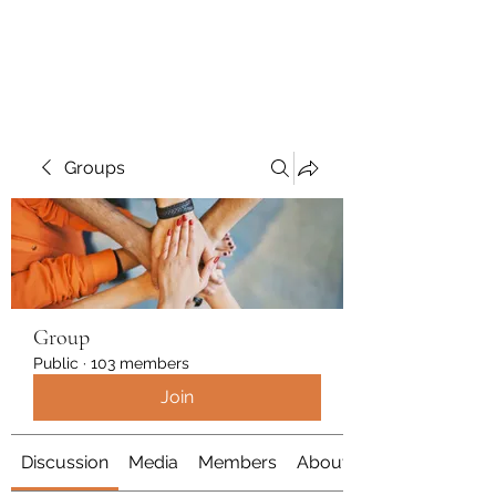
Polymicrogyria Research
Groups
Group
Public
·
103 members
Join
Discussion
Media
Members
About