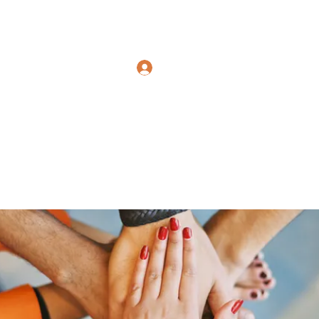
Polymicrogyria Research
Log In