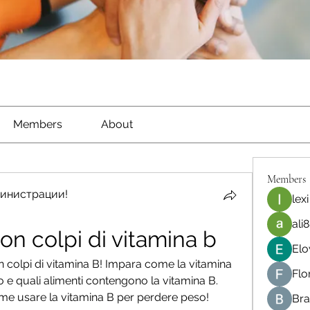
Members
About
Members
инистрации!
lexi
ali8
n colpi di vitamina b
Elo
colpi di vitamina B! Impara come la vitamina 
Flo
o e quali alimenti contengono la vitamina B. 
come usare la vitamina B per perdere peso!
Bra