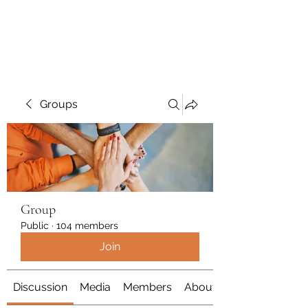
Polymicrogyria Research
Groups
Group
Public
·
104 members
Join
Discussion
Media
Members
About