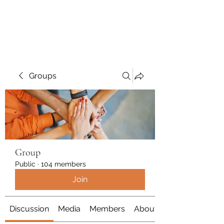
Polymicrogyria Research
Groups
Group
Public
·
104 members
Join
Discussion
Media
Members
About