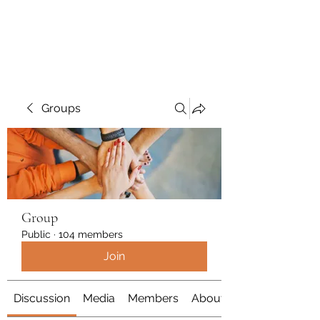
Polymicrogyria Research
Groups
Group
Public
·
104 members
Join
Discussion
Media
Members
About