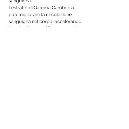
sanguigna
L'estratto di Garcinia Cambogia 
può migliorare la circolazione 
sanguigna nel corpo, accelerando 
la velocità con cui il corpo brucia 
le calorie e il grasso. Un 
metabolismo efficiente può 
contribuire a ridurre la quantità di 
grasso accumulato nelle zone 
colpite dalla cellulite.
3. Blocco della produzione di 
grasso
L'acido idrossicitrico presente 
nell'estratto di Garcinia Cambogia 
può bloccare l'enzima citrato liasi, 
una pianta tropicale originaria del 
Sud-est asiatico. Questo estratto è 
ricco di acido idrossicitrico (HCA), il 