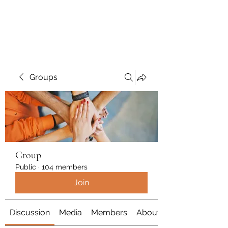
Polymicrogyria Research
Groups
Group
Public
·
104 members
Join
Discussion
Media
Members
About