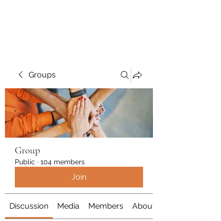
Polymicrogyria Research
Groups
Group
Public
·
104 members
Join
Discussion
Media
Members
About