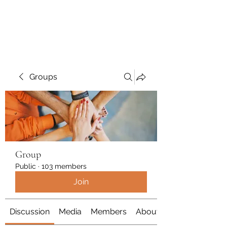
Polymicrogyria Research
Groups
Group
Public
·
103 members
Join
Discussion
Media
Members
About