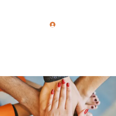
Polymicrogyria Research
Log In