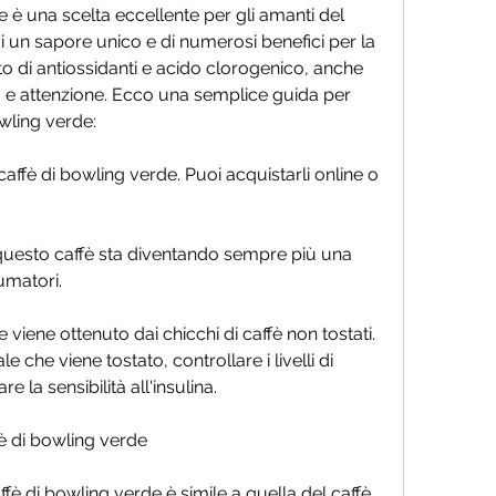
de è una scelta eccellente per gli amanti del 
 un sapore unico e di numerosi benefici per la 
to di antiossidanti e acido clorogenico, anche 
o e attenzione. Ecco una semplice guida per 
owling verde:
i caffè di bowling verde. Puoi acquistarli online o 
 questo caffè sta diventando sempre più una 
umatori.
e viene ottenuto dai chicchi di caffè non tostati. 
e che viene tostato, controllare i livelli di 
 la sensibilità all'insulina.
fè di bowling verde
fè di bowling verde è simile a quella del caffè 