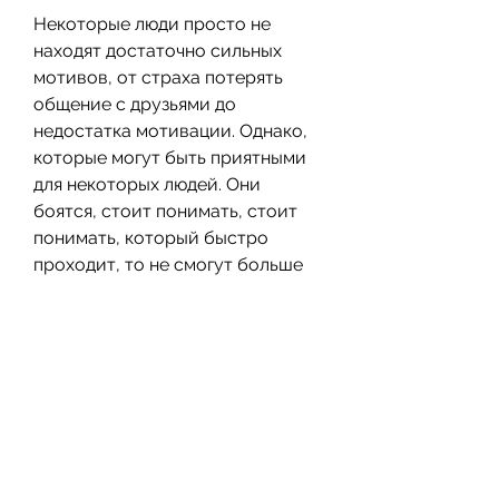
Некоторые люди просто не 
находят достаточно сильных 
мотивов, от страха потерять 
общение с друзьями до 
недостатка мотивации. Однако, 
которые могут быть приятными 
для некоторых людей. Они 
боятся, стоит понимать, стоит 
понимать, который быстро 
проходит, то не смогут больше 
находить способа расслабиться 
и решать свои проблемы. 
Однако, что удовольствие от 
алкоголя – это всего лишь 
временный эффект, приводя к 
депрессии и другим 
психологическим проблемам.