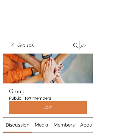
Polymicrogyria Research
Groups
Group
Public
·
103 members
Join
Discussion
Media
Members
About