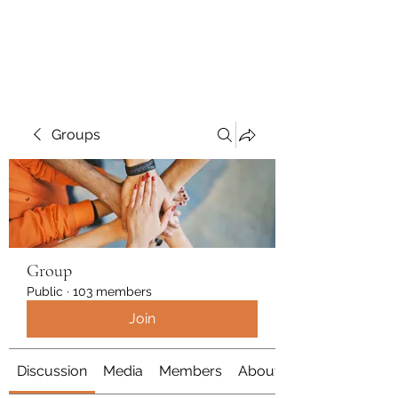
Polymicrogyria Research
Groups
Group
Public
·
103 members
Join
Discussion
Media
Members
About