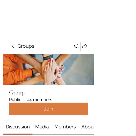
Polymicrogyria Research
Groups
Group
Public
·
104 members
Join
Discussion
Media
Members
About