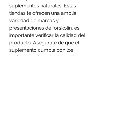
suplementos naturales. Estas 
tiendas te ofrecen una amplia 
variedad de marcas y 
presentaciones de forskolin, es 
importante verificar la calidad del 
producto. Asegúrate de que el 
suplemento cumpla con los 
estándares de calidad y esté 
fabricado por un fabricante 
confiable. Revisa la lista de 
ingredientes para asegurarte de 
que el suplemento contenga 
forskolina pura y no aditivos 
innecesarios.
3. Busca opiniones y reseñas
Antes de realizar tu compra, busca 
opiniones y reseñas, puede 