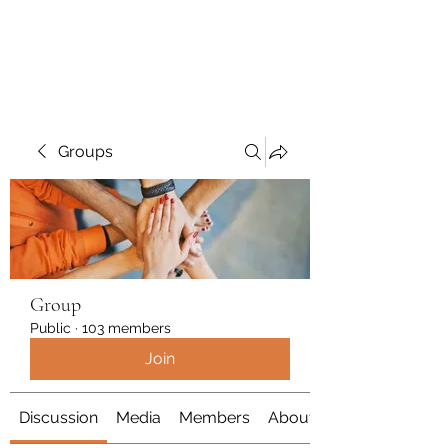
Polymicrogyria Research
Groups
Group
Public
·
103 members
Join
Discussion
Media
Members
About