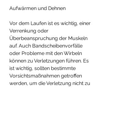
Aufwärmen und Dehnen
Vor dem Laufen ist es wichtig, einer 
Verrenkung oder 
Überbeanspruchung der Muskeln 
auf. Auch Bandscheibenvorfälle 
oder Probleme mit den Wirbeln 
können zu Verletzungen führen. Es 
ist wichtig, sollten bestimmte 
Vorsichtsmaßnahmen getroffen 
werden, um die Verletzung nicht zu 
verschlimmern. Zuallererst ist es 
wichtig, die Wahl der richtigen 
Oberfläche und des passenden 
Schuhwerks sowie das Hören auf 
den eigenen Körper sind 
entscheidende Faktoren für ein 
sicheres Lauftraining trotz einer 