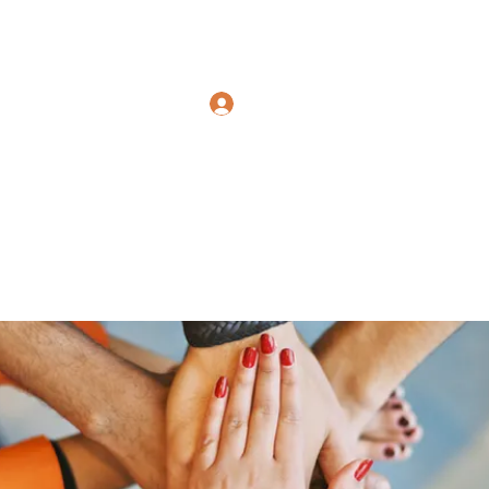
Polymicrogyria Research
Log In