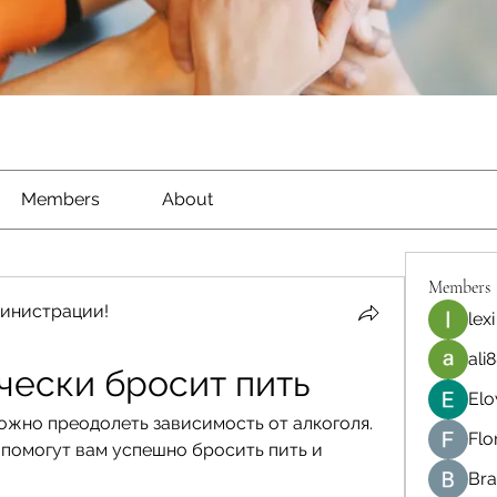
Members
About
Members
инистрации!
lexi
ali8
чески бросит пить
Elo
ожно преодолеть зависимость от алкоголя. 
Flo
помогут вам успешно бросить пить и 
Bra