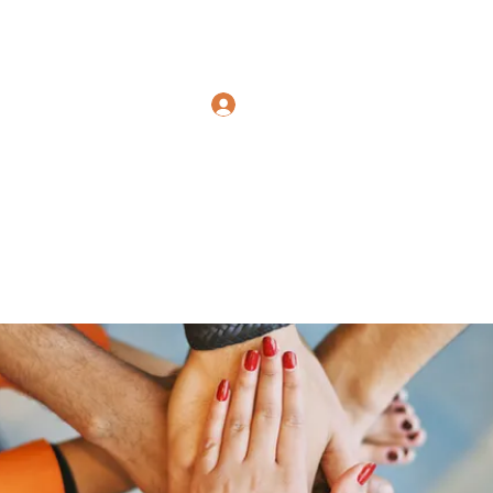
Polymicrogyria Research
Log In