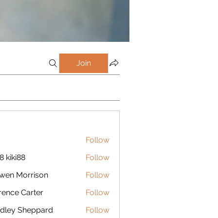
Join
Follow
8 kiki88
Follow
wen Morrison
Follow
rence Carter
Follow
dley Sheppard
Follow