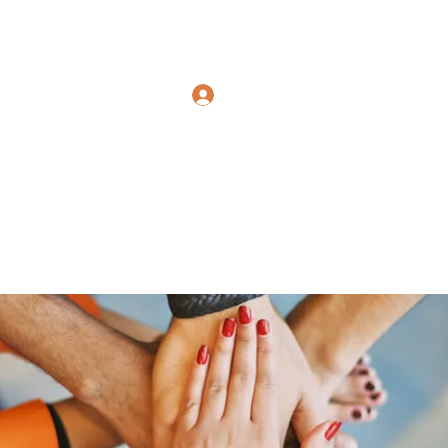
Polymicrogyria Research
Log In