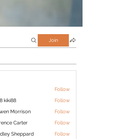
Join
Follow
8 kiki88
Follow
wen Morrison
Follow
rence Carter
Follow
dley Sheppard
Follow