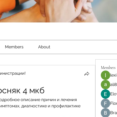
Members
About
Members
инистрации!
lexi
ali8
осняк 4 мкб
Elo
подробное описание причин и лечения 
Flo
имптомах, диагностике и профилактике 
Bra