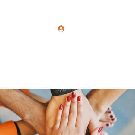
Polymicrogyria Research
Log In