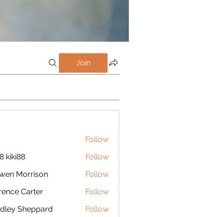
Join
Follow
8 kiki88
Follow
wen Morrison
Follow
rence Carter
Follow
dley Sheppard
Follow